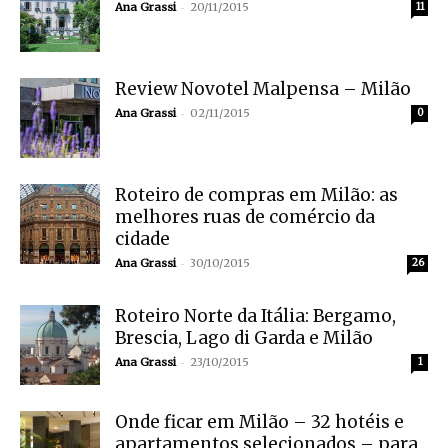
-
Ana Grassi
20/11/2015
11
Review Novotel Malpensa – Milão
-
Ana Grassi
02/11/2015
0
Roteiro de compras em Milão: as
melhores ruas de comércio da
cidade
-
Ana Grassi
30/10/2015
26
Roteiro Norte da Itália: Bergamo,
Brescia, Lago di Garda e Milão
-
Ana Grassi
23/10/2015
1
Onde ficar em Milão – 32 hotéis e
apartamentos selecionados – para