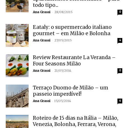
todo tipo...
-
Ana Grassi
28/08/2015
0
Eataly: o supermercado italiano
gourmet – em Milão e Bolonha
-
Ana Grassi
27/05/2015
4
Review Restaurante La Veranda –
Four Seasons Milão
-
Ana Grassi
21/05/2014
0
Terraço Duomo de Milão – um
passeio imperdível!
-
Ana Grassi
15/05/2014
6
Roteiro de 15 dias na Itália – Milão,
Venezia, Bolonha, Ferrara, Verona,