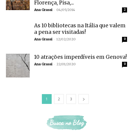
Florença, Pisa,...
-
Ana Grassi
04/05/2014
2
As 10 bibliotecas na Itália que valem
a pena ser visitadas!
-
Ana Grassi
12/02/2020
0
10 atrações imperdíveis em Genova!
-
Ana Grassi
22/01/2020
0
1
2
3
Busca no Blog