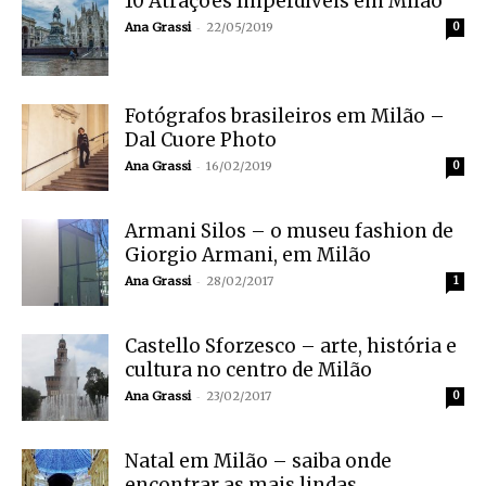
10 Atrações Imperdíveis em Milão
-
Ana Grassi
22/05/2019
0
Fotógrafos brasileiros em Milão –
Dal Cuore Photo
-
Ana Grassi
16/02/2019
0
Armani Silos – o museu fashion de
Giorgio Armani, em Milão
-
Ana Grassi
28/02/2017
1
Castello Sforzesco – arte, história e
cultura no centro de Milão
-
Ana Grassi
23/02/2017
0
Natal em Milão – saiba onde
encontrar as mais lindas