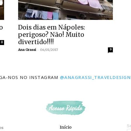
o
Dois dias em Nápoles:
perigoso? Não! Muito
divertido!!!!
0
-
Ana Grassi
06/01/2017
9
IGA-NOS NO INSTAGRAM
@ANAGRASSI_TRAVELDESIGN
Acesso Rápido
S
Início
os