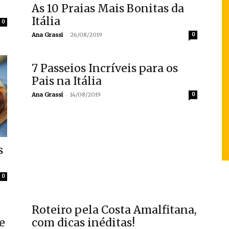
As 10 Praias Mais Bonitas da
Itália
0
-
Ana Grassi
26/08/2019
0
7 Passeios Incríveis para os
Pais na Itália
-
Ana Grassi
14/08/2019
0
s
0
Roteiro pela Costa Amalfitana,
e
com dicas inéditas!