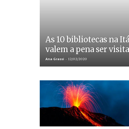
As 10 bibliotecas na It
valem a pena ser visit
Ana Grassi
-
12/02/2020