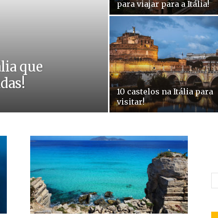
para viajar para a Itália!
ália que
adas!
10 castelos na Itália para
visitar!