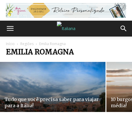
As 10 bibliotecas na Itália que valem
a pena ser visitadas!
Início
Regiões
Emilia Romagna
EMILIA ROMAGNA
Ana Grassi
-
12/02/2020
Tudo que você precisa saber para viajar
10 burgos
para a Itália!
média!