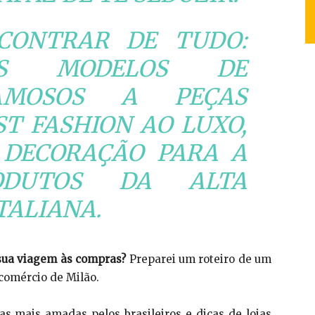
CONTRAR DE TUDO:
OS MODELOS DE
FAMOSOS A PEÇAS
ST FASHION AO LUXO,
 DECORAÇÃO PARA A
DUTOS DA ALTA
TALIANA.
 sua viagem às compras?
Preparei um roteiro de um
 comércio de Milão.
as mais amadas pelos brasileiros e dicas de lojas