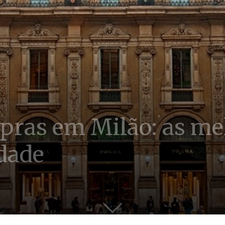
pras em Milão: as me
dade