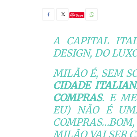
Save
A CAPITAL ITA
DESIGN, DO LUX
MILÃO É, SEM S
CIDADE ITALIAN
COMPRAS
. E M
EU) NÃO É UM
COMPRAS…BO
MILÃO VAI SER C