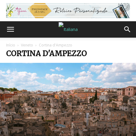
Início
Veneto
Cortina d'Ampezzo
CORTINA D'AMPEZZO