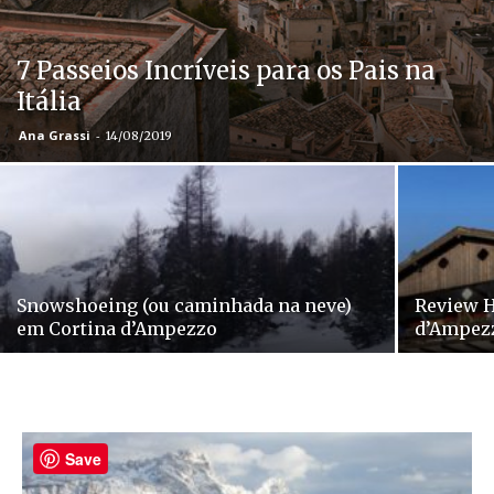
7 Passeios Incríveis para os Pais na
Itália
Ana Grassi
-
14/08/2019
Snowshoeing (ou caminhada na neve)
Review H
em Cortina d’Ampezzo
d’Ampez
Save