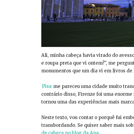
Ali, minha cabeça havia virado do avesso
e roupa preta que vi ontem?”, me pergunt
monumentos que um dia vi em livros de 
Pisa
me pareceu uma cidade muito tranq
contrário disso, Firenze foi uma enorme
tornou uma das experiências mais marc
Neste texto, vou contar o porquê fui emb
transbordando. Se quiser saber mais sob
de cabeça no blog da Ana
.