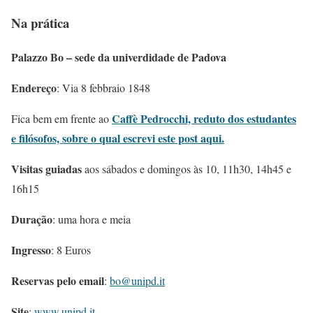
Na prática
Palazzo Bo – sede da univerdidade de Padova
Endereço
: Via 8 febbraio 1848
Caffè Pedrocchi, reduto dos estudantes
Fica bem em frente ao
e filósofos, sobre o qual escrevi este post aqui.
Visitas guiadas
aos sábados e domingos às 10, 11h30, 14h45 e
16h15
Duração
: uma hora e meia
Ingresso
: 8 Euros
Reservas pelo email
:
bo@unipd.it
Site
:
www.unipd.it