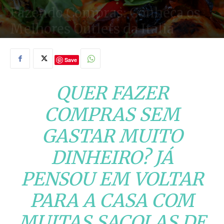
Fazendo Compras: Conheça os
Melhores Outlets da Itália
16/08/2019
Save
QUER FAZER
COMPRAS SEM
GASTAR MUITO
DINHEIRO? JÁ
PENSOU EM VOLTAR
PARA A CASA COM
MUITAS SACOLAS DE