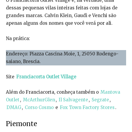
O Franciacorta Outlet Village é, na verdade, uma
dessas pequenas vilas inteiras feitas com lojas de
grandes marcas. Calvin Klein, Gaudì e Venchi são
apenas alguns dos nomes que você verá por ali.
Na prática:
Endereço: Piazza Cascina Moie, 1, 25050 Rodengo-
saiano, Brescia.
Site
Franciacorta Outlet Village
Além do Franciacorta, conheça também o
Mantova
Outlet
,
McArthurGlen
,
Il Salvagente
,
Segrate
,
DMAG
,
Corso Cosmo
e
Fox Town Factory Stores
.
Piemonte