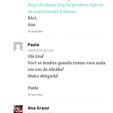
https://italiana.blog.br/produtos-tipicos-
da-gastronomia-italiana/
BAci,
Ana
Responder
Paula
07/03/2019 At 11:49
Olá Ana!
Você se lembra quando trouxe essa mala
em voo da Alitália?
Muito obrigada!
Paula
Responder
Ana Grassi