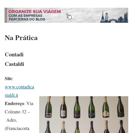
Na Prática
Contadi
Castaldi
Site
:
www.contadica
staldi.it
Endereço
: Via
Colzano 32 –
Adro,
(Franciacorta