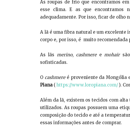
As roupas de frio que encontramos em
esse clima. E as que encontramos no
adequadamente. Por isso, ficar de olho 
A lã é uma fibra natural e um excelente 
corpo e, por isso, é muito recomendada 
As lãs
merino
,
cashmere
e
mohair
são
sofisticadas.
O
cashmere
é proveniente da Mongólia e
Piana
(
https://www.loropiana.com/
). Co
Além da lã, existem os tecidos com alta 
utilizados. As roupas possuem uma etiq
composição do tecido e até a temperatura
essas informações antes de comprar.