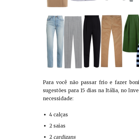
Para você não passar frio e fazer bon
sugestões para 15 dias na Itália, no Inv
necessidade:
4 calças
2 saias
2
cardigans