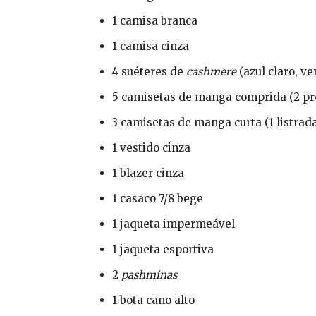
1 camisa branca
1 camisa cinza
4 suéteres de
cashmere
(azul claro, ve
5 camisetas de manga comprida (2 pre
3 camisetas de manga curta (1 listrada,
1 vestido cinza
1 blazer cinza
1 casaco 7/8 bege
1 jaqueta impermeável
1 jaqueta esportiva
2
pashminas
1 bota cano alto