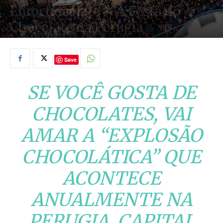
Eurochocolate – A Festa do
Chocolate na Perugia
06/08/2019
Save
SE VOCÊ GOSTA DE
CHOCOLATES, VAI
AMAR A “EXPLOSÃO
CHOCOLÁTICA” QUE
ACONTECE
ANUALMENTE NA
PERUGIA, CAPITAL