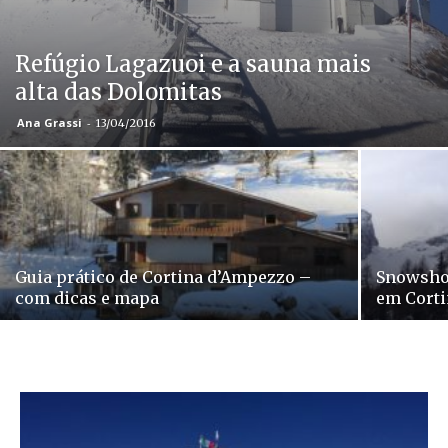
Refúgio Lagazuoi e a sauna mais
alta das Dolomitas
Ana Grassi
-
13/04/2016
Guia prático de Cortina d’Ampezzo –
Snowshoe
com dicas e mapa
em Cort