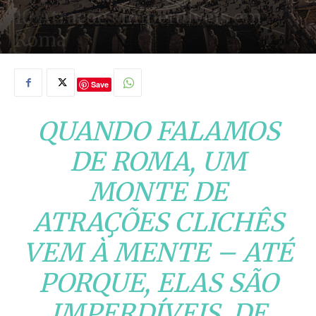
10 Atrações imperdíveis em
Roma
14/06/2019
Save
QUANDO FALAMOS
DE ROMA, UM
MONTE DE
ATRAÇÕES CLICHÊS
VEM À MENTE – ATÉ
PORQUE, ELAS SÃO
IMPERDÍVEIS, DE