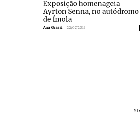
Exposição homenageia
Ayrton Senna, no autódromo
de Ímola
-
Ana Grassi
22/07/2019
S