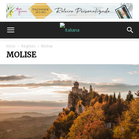
Início
Regiões
Molise
MOLISE